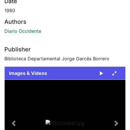
Date
1980
Authors
Diario Occidente
Publisher
Biblioteca Departamental Jorge Garcés Borrero
Images & Videos
Slide 1 of 2
Previous
Next