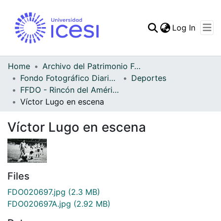
(curren
Log In
Communities & Collec
All of DSpace
Home
Archivo del Patrimonio Fotográfico y Fílmico del Valle del Cauca
Fondo Fotográfico Diario Occidente
Deportes
Statistics
FFDO - Rincón del América - Patrimonial
Víctor Lugo en escena
Víctor Lugo en escena
Files
FDO020697.jpg
(2.3 MB)
FDO020697A.jpg
(2.92 MB)