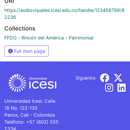
URI
https://audiovisuales.icesi.edu.co/handle/123456789/8
2236
Collections
FFDO - Rincón del América - Patrimonial
Full item page
Síguenos
Universidad Icesi: Calle
18 No. 122-135
Pance, Cali - Colombia
Teléfono: +57 (602) 555
2334