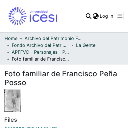
(curren
Log In
Communities & Collec
All of DSpace
Home
Archivo del Patrimonio Fotográfico y Fílmico del Valle del Cauca
Fondo Archivo del Patrimonio Fotográfico y Fílmico del Valle del Cauca
La Gente
Statistics
APFFVC - Personajes - Patrimonial
Foto familiar de Francisco Peña Posso
Foto familiar de Francisco Peña
Posso
Files