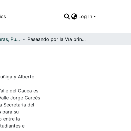
ics
Log In
APFFVC - Carreteras, Puentes - Patrimonial
Paseando por la Vía principal del municipio
Zuñiga y Alberto
Valle del Cauca es
Valle Jorge Garcés
a Secretaria del
s para su
 entre la
tudiantes e