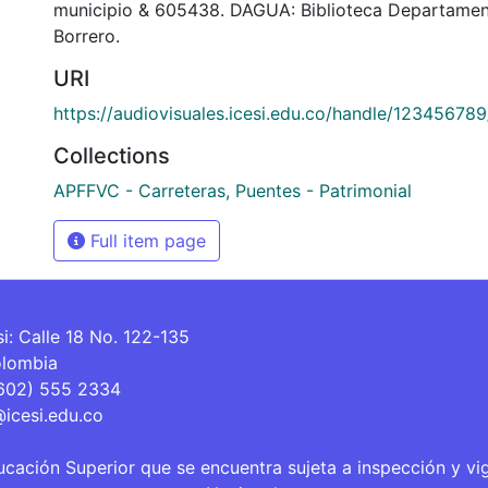
municipio & 605438. DAGUA: Biblioteca Departamen
Borrero.
URI
https://audiovisuales.icesi.edu.co/handle/12345678
Collections
APFFVC - Carreteras, Puentes - Patrimonial
Full item page
si: Calle 18 No. 122-135
olombia
(602) 555 2334
@icesi.edu.co
ucación Superior que se encuentra sujeta a inspección y vi