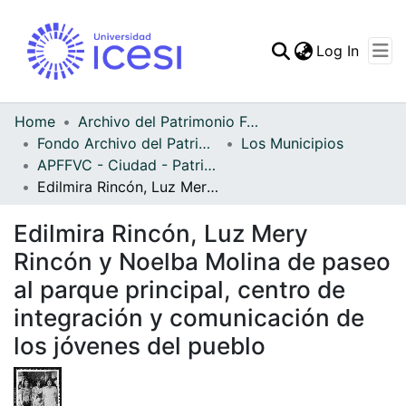
(curren
Log In
Communities & Collec
All of DSpace
Home
Archivo del Patrimonio Fotográfico y Fílmico del Valle del Cauca
Fondo Archivo del Patrimonio Fotográfico y Fílmico del Valle del Cauca
Los Municipios
Statistics
APFFVC - Ciudad - Patrimonial
Edilmira Rincón, Luz Mery Rincón y Noelba Molina de paseo al parque principal, centro de integración y comunicación de los jóvenes del pueblo
Edilmira Rincón, Luz Mery
Rincón y Noelba Molina de paseo
al parque principal, centro de
integración y comunicación de
los jóvenes del pueblo