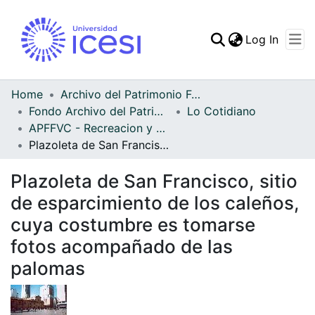
(curren
Log In
Communities & Collec
All of DSpace
Home
Archivo del Patrimonio Fotográfico y Fílmico del Valle del Cauca
Fondo Archivo del Patrimonio Fotográfico y Fílmico del Valle del Cauca
Lo Cotidiano
Statistics
APFFVC - Recreacion y Paseo - Patrimonial
Plazoleta de San Francisco, sitio de esparcimiento de los caleños, cuya costumbre es tomarse fotos acompañado de las palomas
Plazoleta de San Francisco, sitio
de esparcimiento de los caleños,
cuya costumbre es tomarse
fotos acompañado de las
palomas