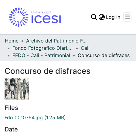
(curren
Log In
Communities & Collec
All of DSpace
Home
Archivo del Patrimonio Fotográfico y Fílmico del Valle del Cauca
Fondo Fotográfico Diario Occidente
Cali
Statistics
FFDO - Cali - Patrimonial
Concurso de disfraces
Concurso de disfraces
Files
Fdo 0010764.jpg
(1.25 MB)
Date