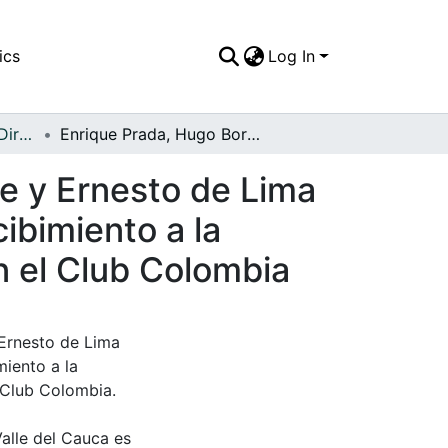
ics
Log In
APFFVC - Políticos y Dirigentes - Patrimonial
Enrique Prada, Hugo Borrero, Fernando Lizarralde y Ernesto de Lima Junior, acompañando a Ernesto de Lima en el recibimiento a la máxima condecoración de Fasecolda, relizada en el Club Colombia
de y Ernesto de Lima
ibimiento a la
n el Club Colombia
 Ernesto de Lima
iento a la
 Club Colombia.
Valle del Cauca es