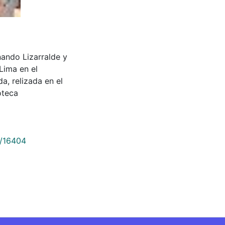
rnando Lizarralde y
Lima en el
, relizada en el
oteca
9/16404