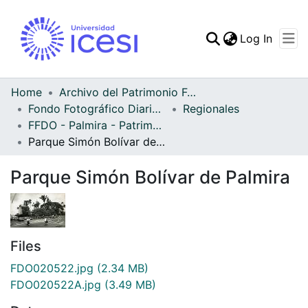
(curren
Log In
Communities & Collec
All of DSpace
Home
Archivo del Patrimonio Fotográfico y Fílmico del Valle del Cauca
Fondo Fotográfico Diario Occidente
Regionales
Statistics
FFDO - Palmira - Patrimonial
Parque Simón Bolívar de Palmira
Parque Simón Bolívar de Palmira
Files
FDO020522.jpg
(2.34 MB)
FDO020522A.jpg
(3.49 MB)