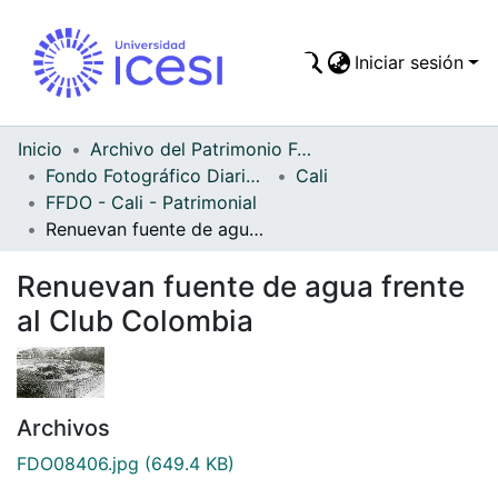
Iniciar sesión
Comunidades
Todo DSpace
Inicio
Archivo del Patrimonio Fotográfico y Fílmico del Valle del Cauca
Fondo Fotográfico Diario Occidente
Cali
Estadísticas
FFDO - Cali - Patrimonial
Renuevan fuente de agua frente al Club Colombia
Renuevan fuente de agua frente
al Club Colombia
Archivos
FDO08406.jpg
(649.4 KB)