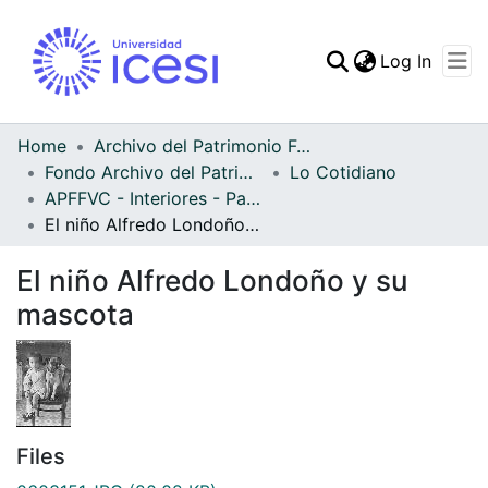
(curren
Log In
Communities & Collec
All of DSpace
Home
Archivo del Patrimonio Fotográfico y Fílmico del Valle del Cauca
Fondo Archivo del Patrimonio Fotográfico y Fílmico del Valle del Cauca
Lo Cotidiano
Statistics
APFFVC - Interiores - Patrimonial
El niño Alfredo Londoño y su mascota
El niño Alfredo Londoño y su
mascota
Files