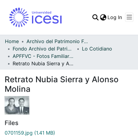
(curren
Log In
Communities & Collec
All of DSpace
Home
Archivo del Patrimonio Fotográfico y Fílmico del Valle del Cauca
Fondo Archivo del Patrimonio Fotográfico y Fílmico del Valle del Cauca
Lo Cotidiano
Statistics
APFFVC - Fotos Familiares - Patrimonial
Retrato Nubia Sierra y Alonso Molina
Retrato Nubia Sierra y Alonso
Molina
Files
0701159.jpg
(1.41 MB)