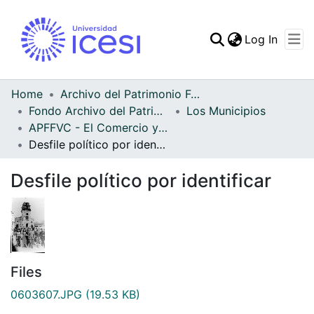
(curren
Log In
Communities & Collec
All of DSpace
Home
Archivo del Patrimonio Fotográfico y Fílmico del Valle del Cauca
Fondo Archivo del Patrimonio Fotográfico y Fílmico del Valle del Cauca
Los Municipios
Statistics
APFFVC - El Comercio y las Haciendas - Patrimonial
Desfile político por identificar
Desfile político por identificar
Files
0603607.JPG
(19.53 KB)