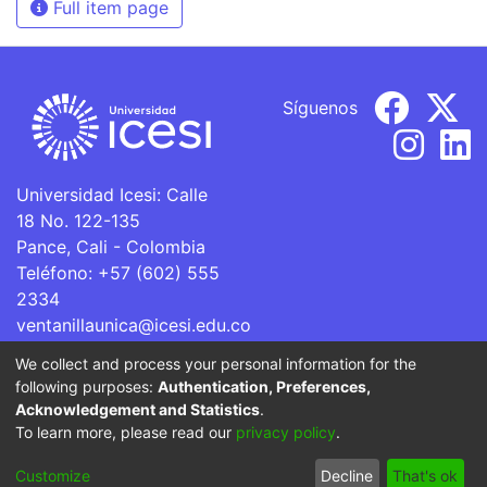
Full item page
Síguenos
Universidad Icesi: Calle
18 No. 122-135
Pance, Cali - Colombia
Teléfono: +57 (602) 555
2334
ventanillaunica@icesi.edu.co
We collect and process your personal information for the
La Universidad Icesi es una Institución de Educación
following purposes:
Authentication, Preferences,
Superior que se encuentra sujeta a inspección y vigilancia
Acknowledgement and Statistics
.
por parte del Ministerio de Educación Nacional.
To learn more, please read our
privacy policy
.
Cookie
Privacy
End User
Send
Customize
Decline
That's ok