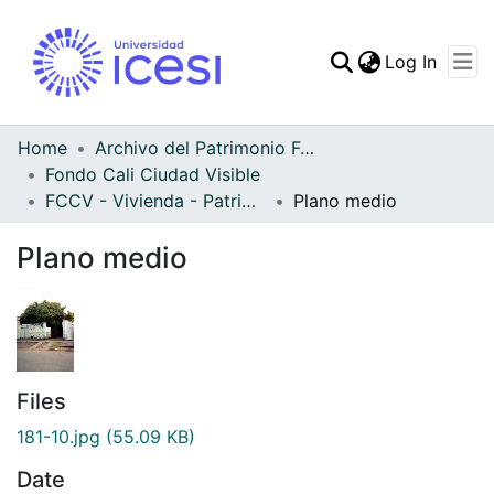
(curren
Log In
Communities & Collec
All of DSpace
Home
Archivo del Patrimonio Fotográfico y Fílmico del Valle del Cauca
Fondo Cali Ciudad Visible
Statistics
FCCV - Vivienda - Patrimonial
Plano medio
Plano medio
Files
181-10.jpg
(55.09 KB)
Date