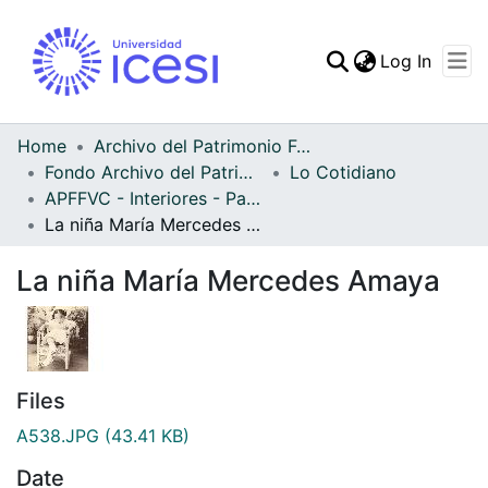
(curren
Log In
Communities & Collec
All of DSpace
Home
Archivo del Patrimonio Fotográfico y Fílmico del Valle del Cauca
Fondo Archivo del Patrimonio Fotográfico y Fílmico del Valle del Cauca
Lo Cotidiano
Statistics
APFFVC - Interiores - Patrimonial
La niña María Mercedes Amaya
La niña María Mercedes Amaya
Files
A538.JPG
(43.41 KB)
Date