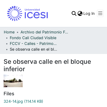
(curren
Log In
Communities & Collec
All of DSpace
Home
Archivo del Patrimonio Fotográfico y Fílmico del Valle del Cauca
Fondo Cali Ciudad Visible
Statistics
FCCV - Calles - Patrimonial
Se observa calle en el bloque inferior
Se observa calle en el bloque
inferior
Files
324-14.jpg
(114.14 KB)