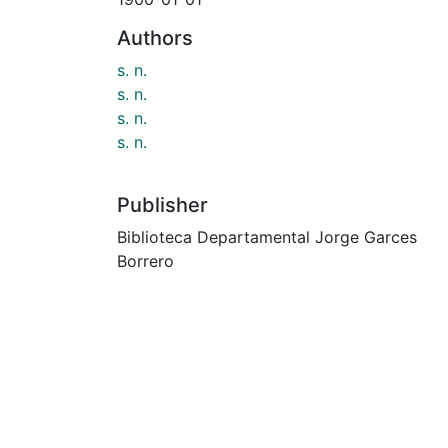
Authors
s. n.
s. n.
s. n.
s. n.
Publisher
Biblioteca Departamental Jorge Garces
Borrero