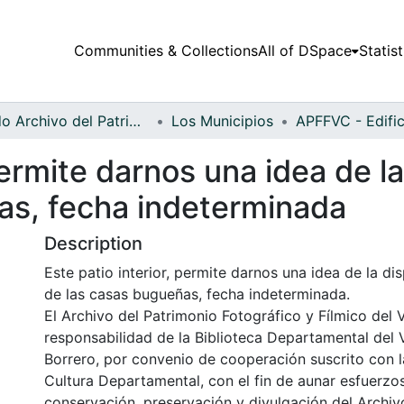
Communities & Collections
All of DSpace
Statist
Fondo Archivo del Patrimonio Fotográfico y Fílmico del Valle del Cauca
Los Municipios
permite darnos una idea de l
as, fecha indeterminada
Description
Este patio interior, permite darnos una idea de la di
de las casas bugueñas, fecha indeterminada.
El Archivo del Patrimonio Fotográfico y Fílmico del 
responsabilidad de la Biblioteca Departamental del 
Borrero, por convenio de cooperación suscrito con l
Cultura Departamental, con el fin de aunar esfuerzo
conservación, preservación y divulgación del Archivo