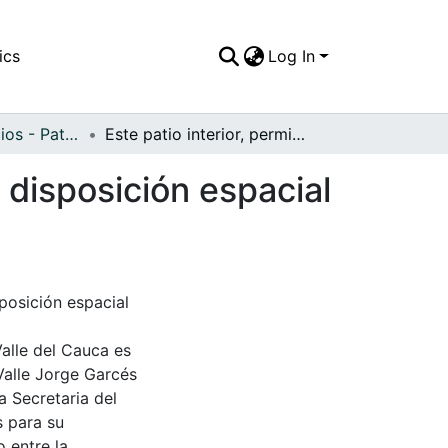
ics
Log In
APFFVC - Edificios - Patrimonial
Este patio interior, permite darnos una idea de la disposición espacial de las casas bugueñas, fecha indeterminada
a disposición espacial
sposición espacial
Valle del Cauca es
Valle Jorge Garcés
a Secretaria del
s para su
 entre la