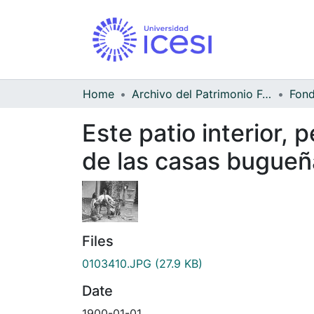
Home
Archivo del Patrimonio Fotográfico y Fílmico del Valle del Cauca
Este patio interior, 
de las casas bugueñ
Files
0103410.JPG
(27.9 KB)
Date
1900-01-01