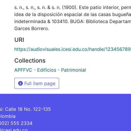
s. n., s. n., s. n. & s. n. (1900). Este patio interior, p
idea de la disposición espacial de las casas bugueña
indeterminada & 103410. BUGA: Biblioteca Departam
Garces Borrero.
URI
https://audiovisuales.icesi.edu.co/handle/12345678
Collections
APFFVC - Edificios - Patrimonial
Full item page
si: Calle 18 No. 122-135
olombia
(602) 555 2334
@icesi.edu.co