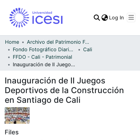
(curren
Log In
Communities & Collec
All of DSpace
Home
Archivo del Patrimonio Fotográfico y Fílmico del Valle del Cauca
Fondo Fotográfico Diario Occidente
Cali
Statistics
FFDO - Cali - Patrimonial
Inauguración de II Juegos Deportivos de la Construcción en Santiago de Cali
Inauguración de II Juegos
Deportivos de la Construcción
en Santiago de Cali
Files