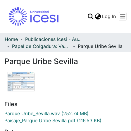
(curren
Log In
Communities & Collec
All of DSpace
Home
Publicaciones Icesi - Audiovisual
Papel de Colgadura: Vademécum Gráfico y Cultural - Audiovisual
Parque Uribe Sevilla
Statistics
Parque Uribe Sevilla
Files
Parque Uribe_Sevilla.wav
(252.74 MB)
Paisaje_Parque Uribe Sevilla.pdf
(116.53 KB)