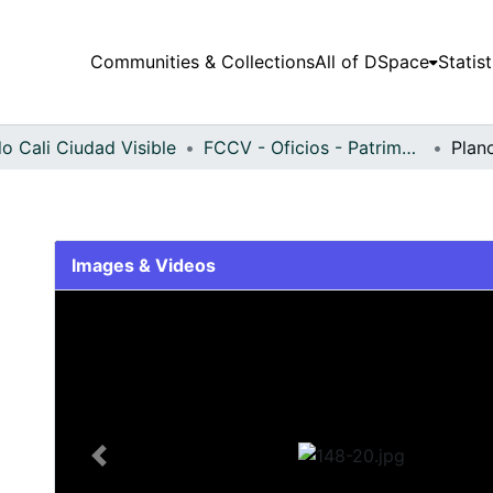
Communities & Collections
All of DSpace
Statist
o Cali Ciudad Visible
FCCV - Oficios - Patrimonial
Plan
Images & Videos
Slide 1 of 1
Previous