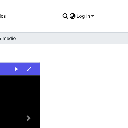
ics
Log In
o medio
Next