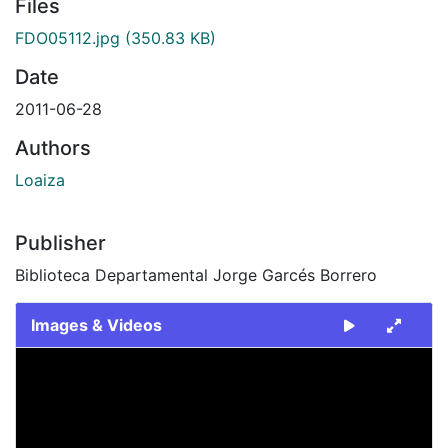
Files
FDO05112.jpg
(350.83 KB)
Date
2011-06-28
Authors
Loaiza
Publisher
Biblioteca Departamental Jorge Garcés Borrero
Images & Videos
Slide 1 of 1