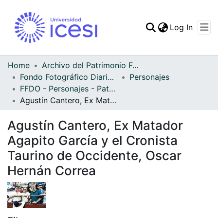
(curren
Log In
Communities & Collec
All of DSpace
Home
Archivo del Patrimonio Fotográfico y Fílmico del Valle del Cauca
Fondo Fotográfico Diario Occidente
Personajes
Statistics
FFDO - Personajes - Patrimonial
Agustín Cantero, Ex Matador Agapito García y el Cronista Taurino de Occidente, Oscar Hernán Correa
Agustín Cantero, Ex Matador
Agapito García y el Cronista
Taurino de Occidente, Oscar
Hernán Correa