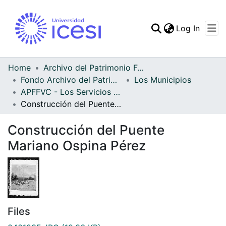
(curren
Log In
Communities & Collec
All of DSpace
Home
Archivo del Patrimonio Fotográfico y Fílmico del Valle del Cauca
Fondo Archivo del Patrimonio Fotográfico y Fílmico del Valle del Cauca
Los Municipios
Statistics
APFFVC - Los Servicios Públicos - Patrimonial
Construcción del Puente Mariano Ospina Pérez
Construcción del Puente
Mariano Ospina Pérez
Files