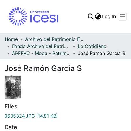
(curren
Log In
Communities & Collec
All of DSpace
Home
Archivo del Patrimonio Fotográfico y Fílmico del Valle del Cauca
Fondo Archivo del Patrimonio Fotográfico y Fílmico del Valle del Cauca
Lo Cotidiano
Statistics
APFFVC - Moda - Patrimonial
José Ramón García S
José Ramón García S
Files
0605324.JPG
(14.81 KB)
Date