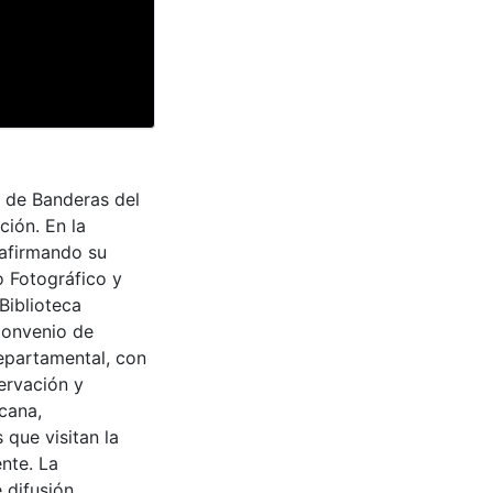
 de Banderas del
ción. En la
eafirmando su
o Fotográfico y
Biblioteca
convenio de
epartamental, con
ervación y
cana,
 que visitan la
nte. La
 difusión,