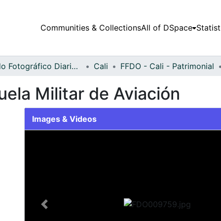
Communities & Collections
All of DSpace
Statist
Fondo Fotográfico Diario Occidente
Cali
FFDO - Cali - Patrimonial
ela Militar de Aviación
Images & Videos
Slide 1 of 1
Previous