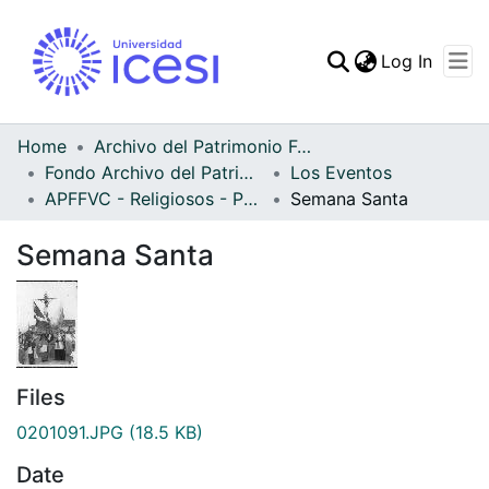
(curren
Log In
Communities & Collec
All of DSpace
Home
Archivo del Patrimonio Fotográfico y Fílmico del Valle del Cauca
Fondo Archivo del Patrimonio Fotográfico y Fílmico del Valle del Cauca
Los Eventos
Statistics
APFFVC - Religiosos - Patrimonial
Semana Santa
Semana Santa
Files
0201091.JPG
(18.5 KB)
Date