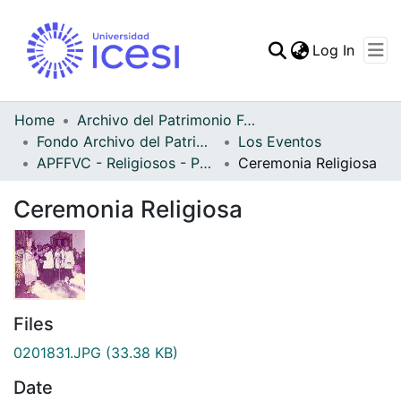
(curren
Log In
Communities & Collec
All of DSpace
Home
Archivo del Patrimonio Fotográfico y Fílmico del Valle del Cauca
Fondo Archivo del Patrimonio Fotográfico y Fílmico del Valle del Cauca
Los Eventos
Statistics
APFFVC - Religiosos - Patrimonial
Ceremonia Religiosa
Ceremonia Religiosa
Files
0201831.JPG
(33.38 KB)
Date