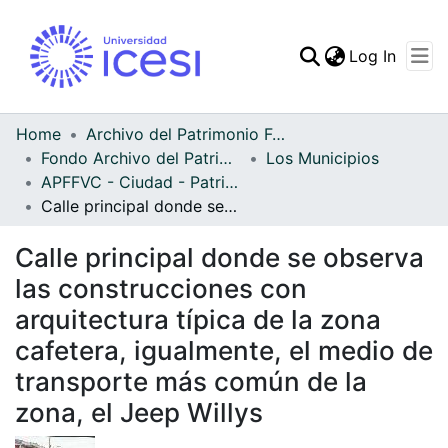
(curren
Log In
Communities & Collec
All of DSpace
Home
Archivo del Patrimonio Fotográfico y Fílmico del Valle del Cauca
Fondo Archivo del Patrimonio Fotográfico y Fílmico del Valle del Cauca
Los Municipios
Statistics
APFFVC - Ciudad - Patrimonial
Calle principal donde se observa las construcciones con arquitectura típica de la zona cafetera, igualmente, el medio de transporte más común de la zona, el Jeep Willys
Calle principal donde se observa
las construcciones con
arquitectura típica de la zona
cafetera, igualmente, el medio de
transporte más común de la
zona, el Jeep Willys