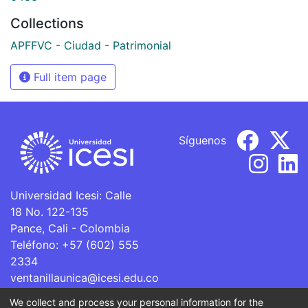
Collections
APFFVC - Ciudad - Patrimonial
Full item page
Síguenos
Universidad Icesi: Calle
18 No. 122-135
Pance, Cali - Colombia
Teléfono: +57 (602) 555
2334
ventanillaunica@icesi.edu.co
We collect and process your personal information for the