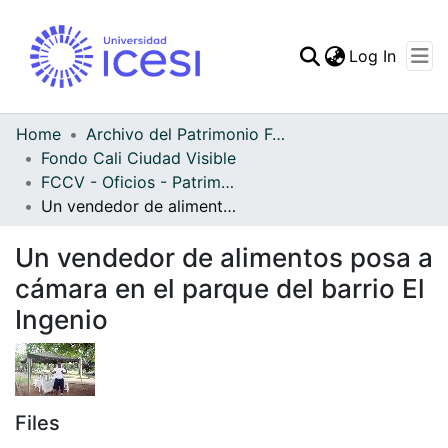
(curren
Log In
Communities & Collec
All of DSpace
Home
Archivo del Patrimonio Fotográfico y Fílmico del Valle del Cauca
Fondo Cali Ciudad Visible
Statistics
FCCV - Oficios - Patrimonial
Un vendedor de alimentos posa a cámara en el parque del barrio El Ingenio
Un vendedor de alimentos posa a
cámara en el parque del barrio El
Ingenio
Files