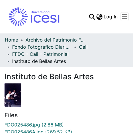
(curren
Log In
Communities & Collec
All of DSpace
Home
Archivo del Patrimonio Fotográfico y Fílmico del Valle del Cauca
Fondo Fotográfico Diario Occidente
Cali
Statistics
FFDO - Cali - Patrimonial
Instituto de Bellas Artes
Instituto de Bellas Artes
Files
FDO025486.jpg
(2.86 MB)
FDO025486A.jpg
(269.52 KB)