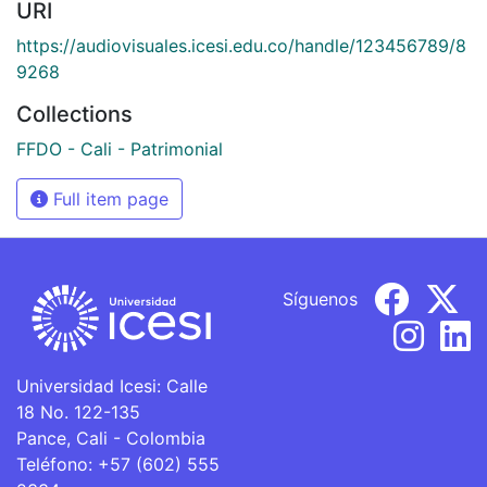
URI
https://audiovisuales.icesi.edu.co/handle/123456789/8
9268
Collections
FFDO - Cali - Patrimonial
Full item page
Síguenos
Universidad Icesi: Calle
18 No. 122-135
Pance, Cali - Colombia
Teléfono: +57 (602) 555