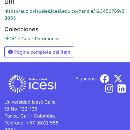
URI
https://audiovisuales.icesi.edu.co/handle/123456789/8
8855
Colecciones
FFDO - Cali - Patrimonial
Página completa del ítem
Síguenos
Universidad Icesi: Calle
18 No. 122-135
Pance, Cali - Colombia
Teléfono: +57 (602) 555
2334