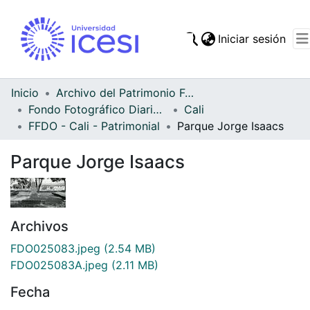
(cur
Iniciar sesión
Comunidades
Todo DSpace
Inicio
Archivo del Patrimonio Fotográfico y Fílmico del Valle del Cauca
Fondo Fotográfico Diario Occidente
Cali
Estadísticas
FFDO - Cali - Patrimonial
Parque Jorge Isaacs
Parque Jorge Isaacs
Archivos
FDO025083.jpeg
(2.54 MB)
FDO025083A.jpeg
(2.11 MB)
Fecha