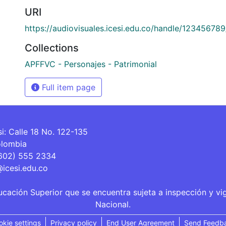
URI
https://audiovisuales.icesi.edu.co/handle/12345678
Collections
APFFVC - Personajes - Patrimonial
Full item page
si: Calle 18 No. 122-135
olombia
(602) 555 2334
@icesi.edu.co
ucación Superior que se encuentra sujeta a inspección y vi
Nacional.
okie settings
Privacy policy
End User Agreement
Send Feedb