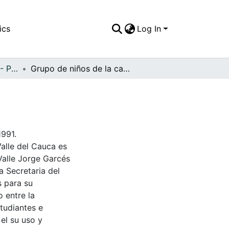
ics
Log In
APFFVC - Personajes - Patrimonial
Grupo de niños de la campaña de nutrición
1991.
Valle del Cauca es
Valle Jorge Garcés
a Secretaria del
s para su
 entre la
tudiantes e
 el su uso y