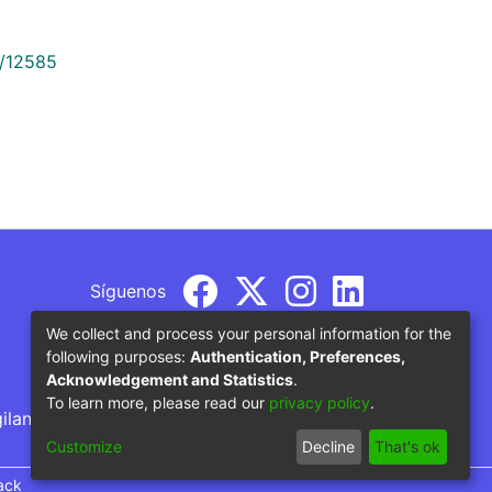
9/12585
Síguenos
We collect and process your personal information for the
following purposes:
Authentication, Preferences,
Acknowledgement and Statistics
.
To learn more, please read our
privacy policy
.
gilancia por parte del Ministerio de Educación
Customize
Decline
That's ok
ack