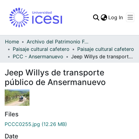
(curren
Log In
Communities & Collec
All of DSpace
Home
Archivo del Patrimonio Fotográfico y Fílmico del Valle del Cauca
Paisaje cultural cafetero
Paisaje cultural cafetero
Statistics
PCC - Ansermanuevo
Jeep Willys de transporte público de Ansermanuevo
Jeep Willys de transporte
público de Ansermanuevo
Files
PCCC0255.jpg
(12.26 MB)
Date