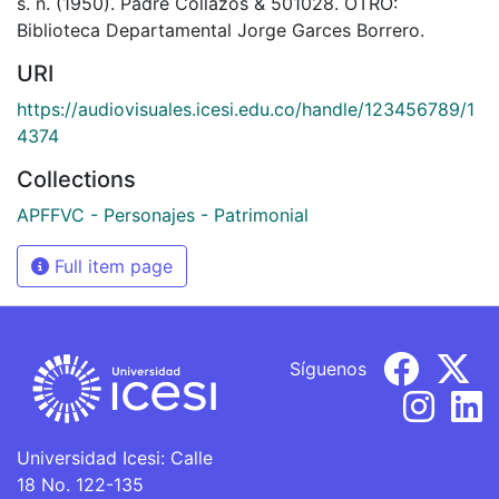
s. n. (1950). Padre Collazos & 501028. OTRO:
Biblioteca Departamental Jorge Garces Borrero.
URI
https://audiovisuales.icesi.edu.co/handle/123456789/1
4374
Collections
APFFVC - Personajes - Patrimonial
Full item page
Síguenos
Universidad Icesi: Calle
18 No. 122-135