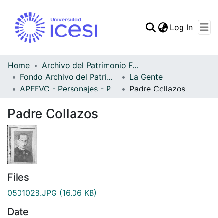
(curren
Log In
Communities & Collec
All of DSpace
Home
Archivo del Patrimonio Fotográfico y Fílmico del Valle del Cauca
Fondo Archivo del Patrimonio Fotográfico y Fílmico del Valle del Cauca
La Gente
Statistics
APFFVC - Personajes - Patrimonial
Padre Collazos
Padre Collazos
Files
0501028.JPG
(16.06 KB)
Date