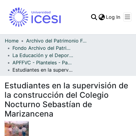
(curren
Log In
Communities & Collec
All of DSpace
Home
Archivo del Patrimonio Fotográfico y Fílmico del Valle del Cauca
Fondo Archivo del Patrimonio Fotográfico y Fílmico del Valle del Cauca
Statistics
La Educación y el Deporte
APFFVC - Planteles - Patrimonial
Estudiantes en la supervisión de la construcción del Colegio Nocturno Sebastían de Marizancena
Estudiantes en la supervisión de
la construcción del Colegio
Nocturno Sebastían de
Marizancena