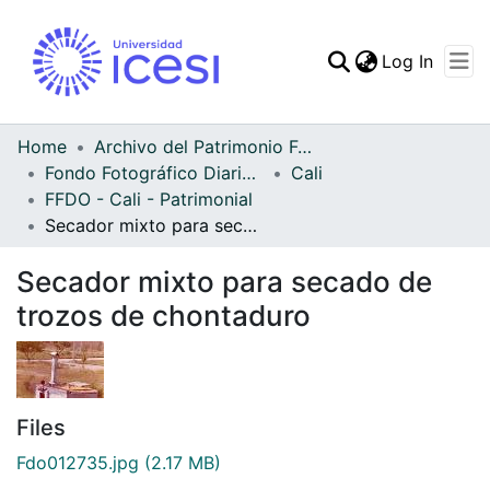
(curren
Log In
Communities & Collec
All of DSpace
Home
Archivo del Patrimonio Fotográfico y Fílmico del Valle del Cauca
Fondo Fotográfico Diario Occidente
Cali
Statistics
FFDO - Cali - Patrimonial
Secador mixto para secado de trozos de chontaduro
Secador mixto para secado de
trozos de chontaduro
Files
Fdo012735.jpg
(2.17 MB)