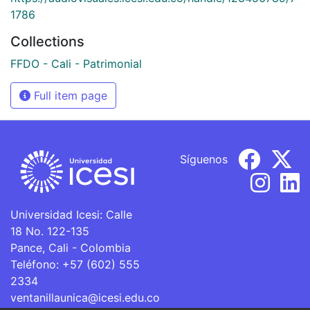
1786
Collections
FFDO - Cali - Patrimonial
Full item page
Síguenos
Universidad Icesi: Calle
18 No. 122-135
Pance, Cali - Colombia
Teléfono: +57 (602) 555
2334
ventanillaunica@icesi.edu.co