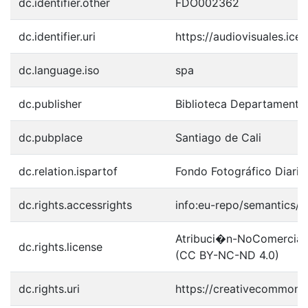
dc.identifier.other
FDO002362
dc.identifier.uri
https://audiovisuales.ic
dc.language.iso
spa
dc.publisher
Biblioteca Departamenta
dc.pubplace
Santiago de Cali
dc.relation.ispartof
Fondo Fotográfico Diario
dc.rights.accessrights
info:eu-repo/semantics/
Atribuci�n-NoComercial-S
dc.rights.license
(CC BY-NC-ND 4.0)
dc.rights.uri
https://creativecommons.