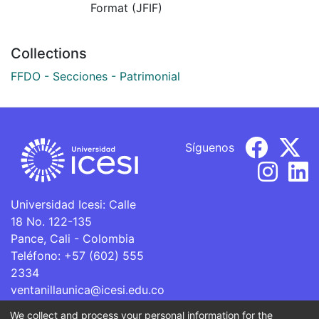
Format (JFIF)
Collections
FFDO - Secciones - Patrimonial
Síguenos
Universidad Icesi: Calle
18 No. 122-135
Pance, Cali - Colombia
Teléfono: +57 (602) 555
2334
ventanillaunica@icesi.edu.co
We collect and process your personal information for the