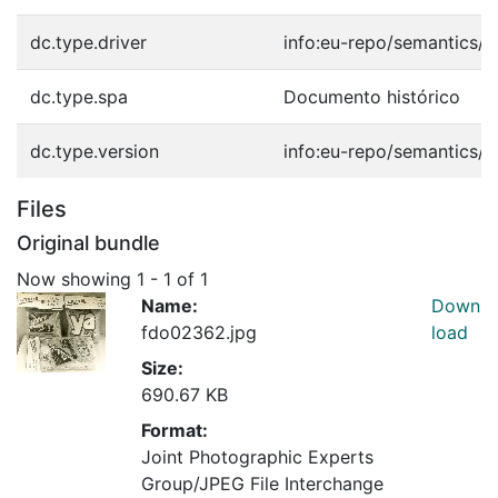
dc.type.driver
info:eu-repo/semantics/o
dc.type.spa
Documento histórico
dc.type.version
info:eu-repo/semantics/p
Files
Original bundle
Now showing
1 - 1 of 1
Name:
Down
fdo02362.jpg
load
Size:
690.67 KB
Format:
Joint Photographic Experts
Group/JPEG File Interchange