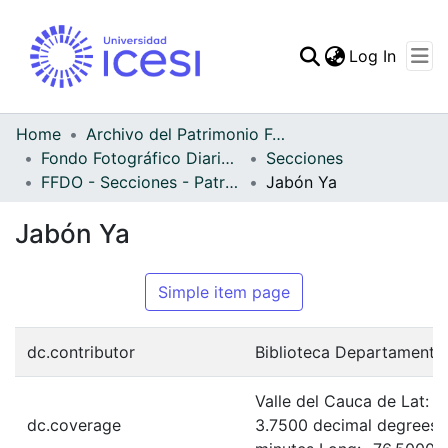
(curren
Log In
Communities & Collec
All of DSpace
Home
Archivo del Patrimonio Fotográfico y Fílmico del Valle del Cauca
Fondo Fotográfico Diario Occidente
Secciones
Statistics
FFDO - Secciones - Patrimonial
Jabón Ya
Jabón Ya
Simple item page
dc.contributor
Biblioteca Departamenta
Valle del Cauca de Lat: 
dc.coverage
3.7500 decimal degrees 