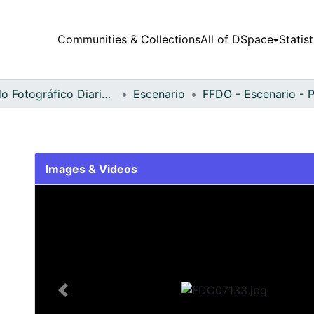
Communities & Collections
All of DSpace
Statist
Fondo Fotográfico Diario Occidente
Escenario
Images & Videos
Slide 1 of 1
Previous