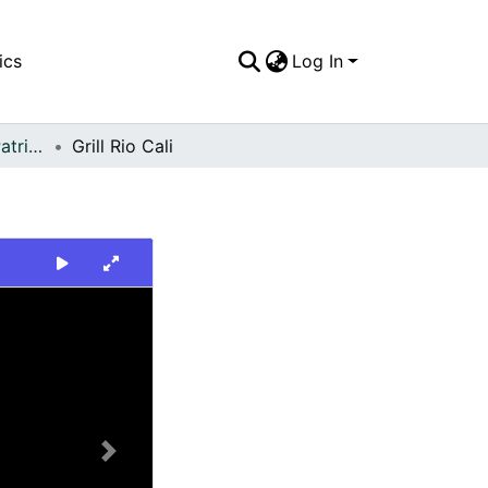
ics
Log In
FFDO - Escenario - Patrimonial
Grill Rio Cali
Next