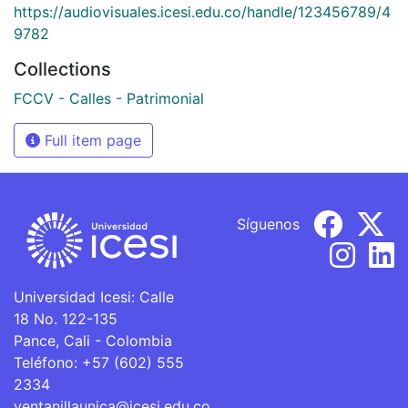
https://audiovisuales.icesi.edu.co/handle/123456789/4
9782
Collections
FCCV - Calles - Patrimonial
Full item page
Síguenos
Universidad Icesi: Calle
18 No. 122-135
Pance, Cali - Colombia
Teléfono: +57 (602) 555
2334
ventanillaunica@icesi.edu.co