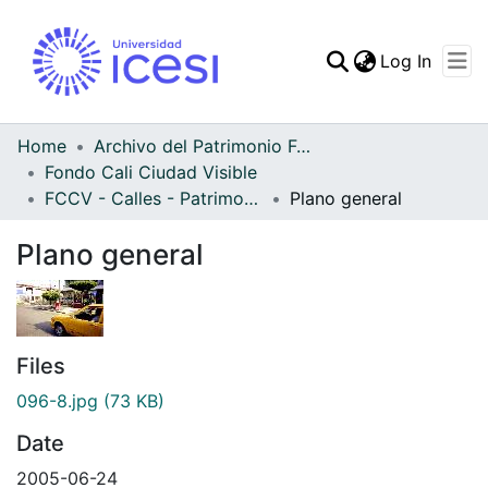
(curren
Log In
Communities & Collec
All of DSpace
Home
Archivo del Patrimonio Fotográfico y Fílmico del Valle del Cauca
Fondo Cali Ciudad Visible
Statistics
FCCV - Calles - Patrimonial
Plano general
Plano general
Files
096-8.jpg
(73 KB)
Date
2005-06-24