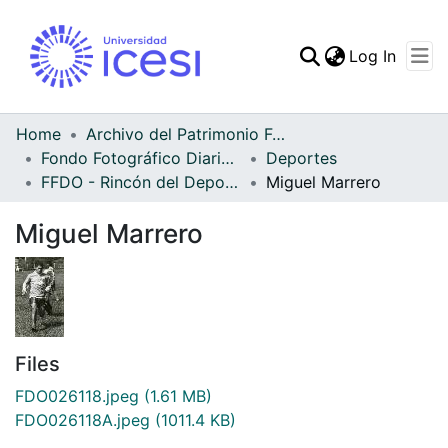
(curren
Log In
Communities & Collec
All of DSpace
Home
Archivo del Patrimonio Fotográfico y Fílmico del Valle del Cauca
Fondo Fotográfico Diario Occidente
Deportes
Statistics
FFDO - Rincón del Deportivo Cali - Patrimonial
Miguel Marrero
Miguel Marrero
Files
FDO026118.jpeg
(1.61 MB)
FDO026118A.jpeg
(1011.4 KB)