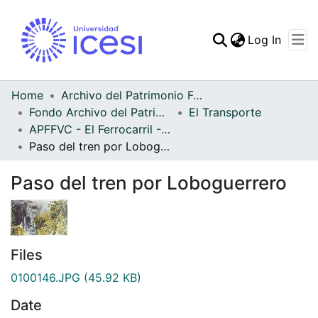
(curren
Log In
Communities & Collec
All of DSpace
Home
Archivo del Patrimonio Fotográfico y Fílmico del Valle del Cauca
Fondo Archivo del Patrimonio Fotográfico y Fílmico del Valle del Cauca
El Transporte
Statistics
APFFVC - El Ferrocarril - Patrimonial
Paso del tren por Loboguerrero
Paso del tren por Loboguerrero
Files
0100146.JPG
(45.92 KB)
Date