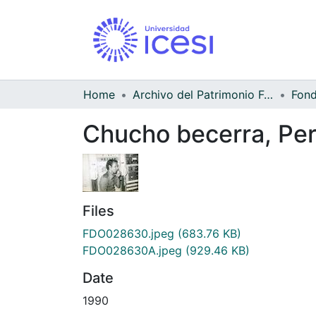
Home
Archivo del Patrimonio Fotográfico y Fílmico del Valle del Cauca
Chucho becerra, Per
Files
FDO028630.jpeg
(683.76 KB)
FDO028630A.jpeg
(929.46 KB)
Date
1990