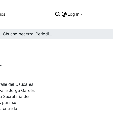
ics
Log In
Chucho becerra, Periodista.
"
Valle del Cauca es
Valle Jorge Garcés
a Secretaría de
s para su
 entre la