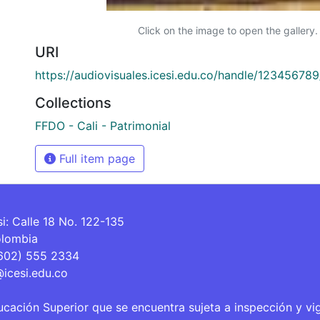
Click on the image to open the gallery.
URI
https://audiovisuales.icesi.edu.co/handle/12345678
Collections
FFDO - Cali - Patrimonial
Full item page
si: Calle 18 No. 122-135
olombia
(602) 555 2334
@icesi.edu.co
ucación Superior que se encuentra sujeta a inspección y vi