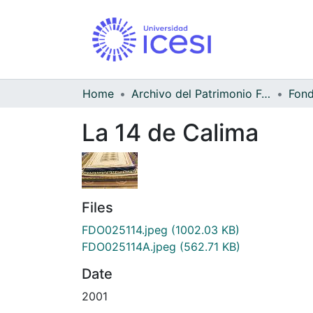
Home
Archivo del Patrimonio Fotográfico y Fílmico del Valle del Cauca
La 14 de Calima
Files
FDO025114.jpeg
(1002.03 KB)
FDO025114A.jpeg
(562.71 KB)
Date
2001