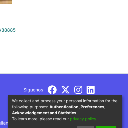
9/88885
Síguenos
We collect and process your personal information for the
following purposes:
Authentication, Preferences,
Acknowledgement and Statistics
.
To learn more, please read our
privacy policy
.
gilancia por parte del Ministerio de Educación