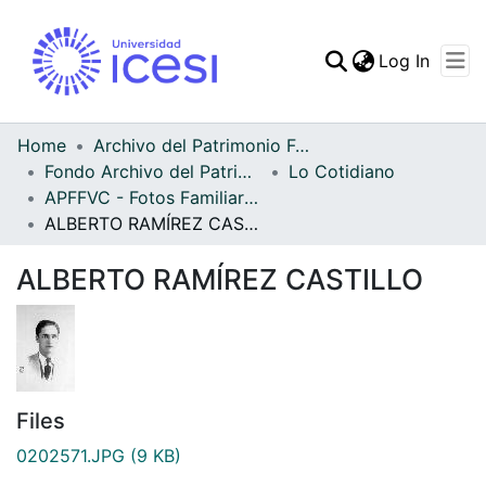
(curren
Log In
Communities & Collec
All of DSpace
Home
Archivo del Patrimonio Fotográfico y Fílmico del Valle del Cauca
Fondo Archivo del Patrimonio Fotográfico y Fílmico del Valle del Cauca
Lo Cotidiano
Statistics
APFFVC - Fotos Familiares - Patrimonial
ALBERTO RAMÍREZ CASTILLO
ALBERTO RAMÍREZ CASTILLO
Files
0202571.JPG
(9 KB)