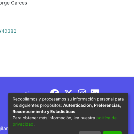
Jorge Garces
9/42380
Síguenos
Recopilamos y procesamos su información personal para
los siguientes propósitos:
Autenticación, Preferencias,
Reconocimiento y Estadísticas
.
Para obtener más información, lea nuestra
política de
privacidad
.
gilancia por parte del Ministerio de Educación