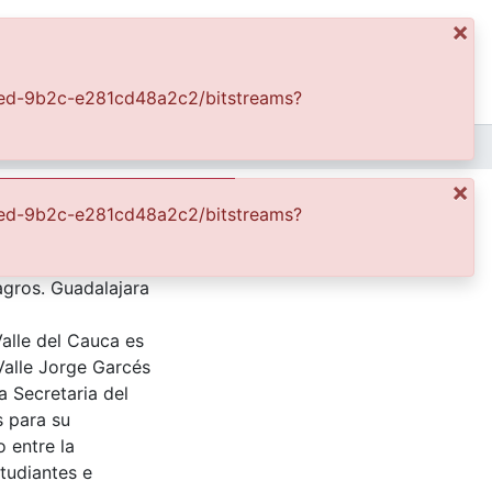
×
ics
Log In
-40ed-9b2c-e281cd48a2c2/bitstreams?
APFFVC - Edificios - Patrimonial
Fachada principal de la Basílica del Señor de los Milagros
×
 Milagros
-40ed-9b2c-e281cd48a2c2/bitstreams?
lagros. Guadalajara
Valle del Cauca es
Valle Jorge Garcés
a Secretaria del
s para su
 entre la
tudiantes e