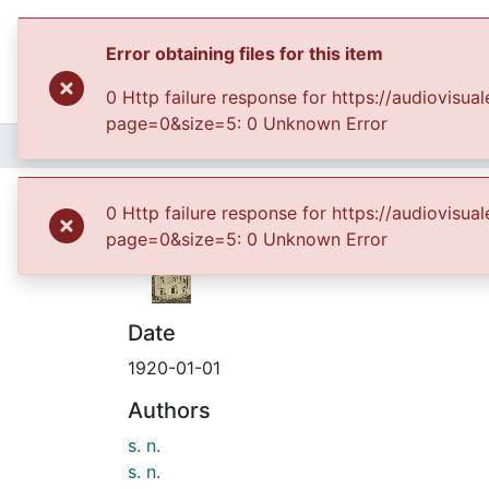
Error obtaining files for this item
0 Http failure response for https://audiovis
page=0&size=5: 0 Unknown Error
Home
Archivo del Patrimonio Fotográfico y Fílmico del Valle del Cauca
Fachada principal de 
0 Http failure response for https://audiovis
page=0&size=5: 0 Unknown Error
Date
1920-01-01
Authors
s. n.
s. n.