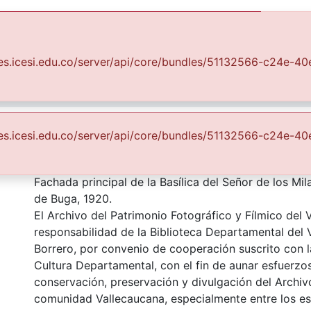
Communities & Collections
All of DSpace
Statist
uales.icesi.edu.co/server/api/core/bundles/51132566-c24e
Fondo Archivo del Patrimonio Fotográfico y Fílmico del Valle del Cauca
Los Municipios
la Basílica del Señor de los
uales.icesi.edu.co/server/api/core/bundles/51132566-c24e
Description
Fachada principal de la Basílica del Señor de los Mi
de Buga, 1920.
El Archivo del Patrimonio Fotográfico y Fílmico del 
responsabilidad de la Biblioteca Departamental del 
Borrero, por convenio de cooperación suscrito con l
Cultura Departamental, con el fin de aunar esfuerzo
conservación, preservación y divulgación del Archivo
comunidad Vallecaucana, especialmente entre los es