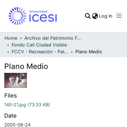
(curren
Log In
Communities & Collec
All of DSpace
Home
Archivo del Patrimonio Fotográfico y Fílmico del Valle del Cauca
Fondo Cali Ciudad Visible
Statistics
FCCV - Recreación - Patrimonial
Plano Medio
Plano Medio
Files
140-21.jpg
(73.33 KB)
Date
2005-06-24