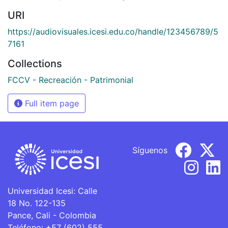
URI
https://audiovisuales.icesi.edu.co/handle/123456789/5
7161
Collections
FCCV - Recreación - Patrimonial
Full item page
Síguenos
Universidad Icesi: Calle
18 No. 122-135
Pance, Cali - Colombia
Teléfono: +57 (602) 555