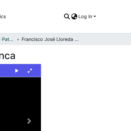
ics
Log In
FFDO - Personajes - Patrimonial
Francisco José Lloreda en el Distrito de Aguablanca
anca
Next