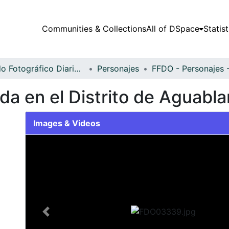
Communities & Collections
All of DSpace
Statist
Fondo Fotográfico Diario Occidente
Personajes
da en el Distrito de Aguabl
Images & Videos
Slide 1 of 1
Previous