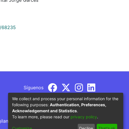
9/68235
Síguenos
We collect and process your personal information for the
following purposes:
Authentication, Preferences,
Acknowledgement and Statistics
.
To learn more, please read our
privacy policy
.
gilancia por parte del Ministerio de Educación
Customize
Decline
That's ok