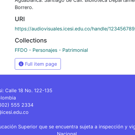
Borrero.
URI
https://audiovisuales.icesi.edu.co/handle/12345678
Collections
FFDO - Personajes - Patrimonial
Full item page
si: Calle 18 No. 122-135
olombia
(602) 555 2334
@icesi.edu.co
ucación Superior que se encuentra sujeta a inspección y vi
Nacional.