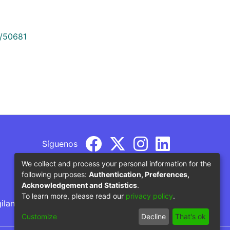
9/50681
Síguenos
We collect and process your personal information for the
following purposes:
Authentication, Preferences,
Acknowledgement and Statistics
.
To learn more, please read our
privacy policy
.
gilancia por parte del Ministerio de Educación
Customize
Decline
That's ok