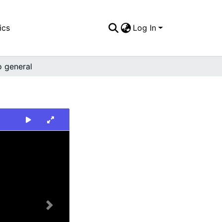
ics
Log In
o general
Next