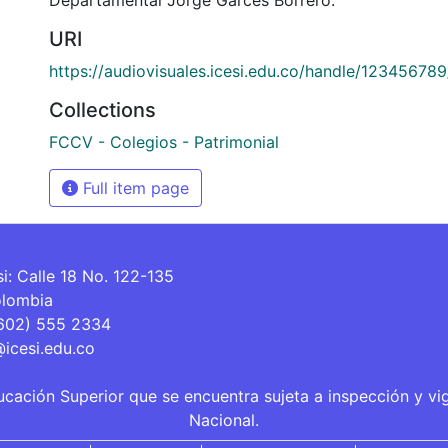
URI
https://audiovisuales.icesi.edu.co/handle/12345678
Collections
FCCV - Colegios - Patrimonial
Full item page
si: Calle 18 No. 122-135
olombia
(602) 555 2334
@icesi.edu.co
ucación Superior que se encuentra sujeta a inspección y vi
Nacional.