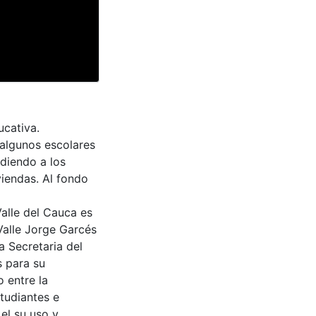
ucativa.
 algunos escolares
ndiendo a los
viendas. Al fondo
Valle del Cauca es
Valle Jorge Garcés
a Secretaria del
s para su
 entre la
tudiantes e
 el su uso y