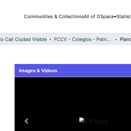
Communities & Collections
All of DSpace
Statist
o Cali Ciudad Visible
FCCV - Colegios - Patrimonial
Plan
Images & Videos
Slide 1 of 1
Previous