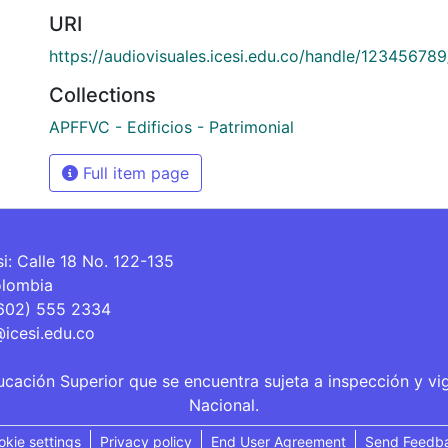
URI
https://audiovisuales.icesi.edu.co/handle/12345678
Collections
APFFVC - Edificios - Patrimonial
Full item page
si: Calle 18 No. 122-135
olombia
(602) 555 2334
@icesi.edu.co
ucación Superior que se encuentra sujeta a inspección y vi
Nacional.
okie settings
Privacy policy
End User Agreement
Send Feedb