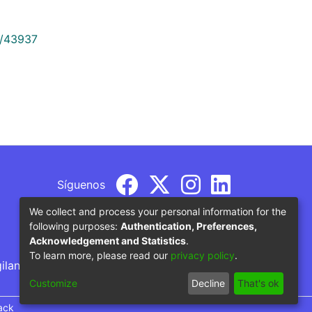
9/43937
Síguenos
We collect and process your personal information for the
following purposes:
Authentication, Preferences,
Acknowledgement and Statistics
.
To learn more, please read our
privacy policy
.
gilancia por parte del Ministerio de Educación
Customize
Decline
That's ok
ack