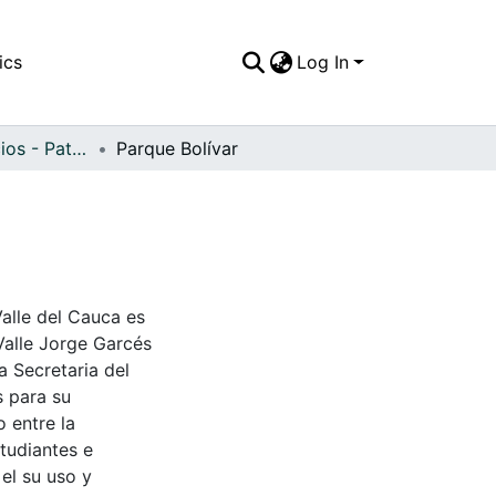
ics
Log In
APFFVC - Edificios - Patrimonial
Parque Bolívar
Valle del Cauca es
Valle Jorge Garcés
a Secretaria del
s para su
 entre la
tudiantes e
 el su uso y