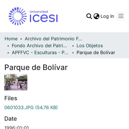
(curren
Log In
Communities & Collec
All of DSpace
Home
Archivo del Patrimonio Fotográfico y Fílmico del Valle del Cauca
Fondo Archivo del Patrimonio Fotográfico y Fílmico del Valle del Cauca
Los Objetos
Statistics
APFFVC - Esculturas - Patrimonial
Parque de Bolívar
Parque de Bolívar
Files
0601033.JPG
(54.76 KB)
Date
1996-01-01