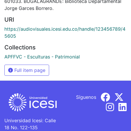
601033. BUGALAGRANDE: Biblioteca Departamental
Jorge Garces Borrero.
URI
https://audiovisuales.icesi.edu.co/handle/123456789/4
5605
Collections
APFFVC - Esculturas - Patrimonial
Full item page
Síguenos
Universidad Icesi: Calle
18 No. 122-135