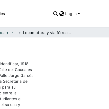
ics
Log In
APFFVC - El Ferrocarril - Patrimonial
Locomotora y vía férrea en construcción
dentificar, 1918.
Valle del Cauca es
Valle Jorge Garcés
a Secretaria del
s para su
 entre la
tudiantes e
 el su uso y