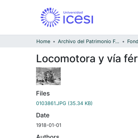
Home
Archivo del Patrimonio Fotográfico y Fílmico del Valle del Cauca
Locomotora y vía fé
Files
0103861.JPG
(35.34 KB)
Date
1918-01-01
Authors