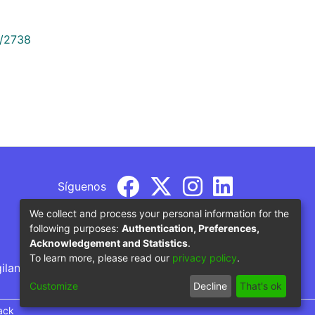
9/2738
Síguenos
We collect and process your personal information for the
following purposes:
Authentication, Preferences,
Acknowledgement and Statistics
.
To learn more, please read our
privacy policy
.
gilancia por parte del Ministerio de Educación
Customize
Decline
That's ok
ack