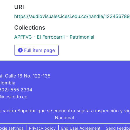
URI
https://audiovisuales.icesi.edu.co/handle/12345678
Collections
APFFVC - El Ferrocarril - Patrimonial
Full item page
si: Calle 18 No. 122-135
olombia
(602) 555 2334
@icesi.edu.co
ucación Superior que se encuentra sujeta a inspección y vi
Nacional.
okie settings
Privacy policy
End User Agreement
Send Feedb