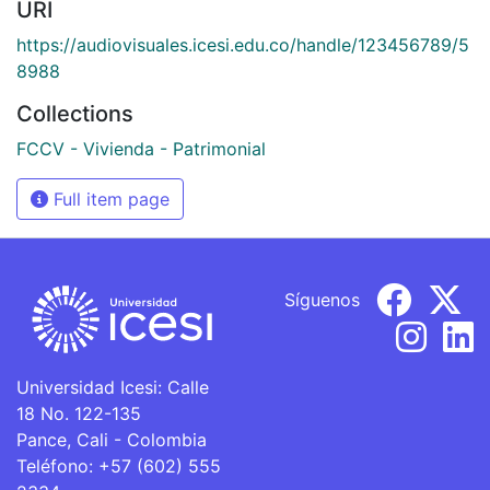
URI
https://audiovisuales.icesi.edu.co/handle/123456789/5
8988
Collections
FCCV - Vivienda - Patrimonial
Full item page
Síguenos
Universidad Icesi: Calle
18 No. 122-135
Pance, Cali - Colombia
Teléfono: +57 (602) 555