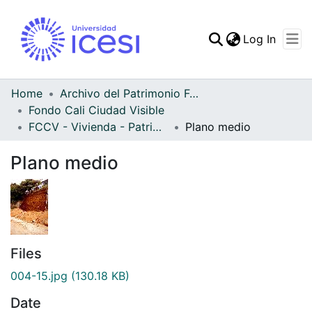
(curren
Log In
Communities & Collec
All of DSpace
Home
Archivo del Patrimonio Fotográfico y Fílmico del Valle del Cauca
Fondo Cali Ciudad Visible
Statistics
FCCV - Vivienda - Patrimonial
Plano medio
Plano medio
Files
004-15.jpg
(130.18 KB)
Date